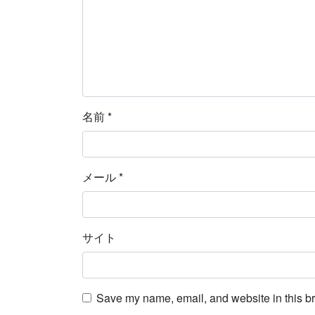
名前
*
メール
*
サイト
Save my name, email, and website in this br