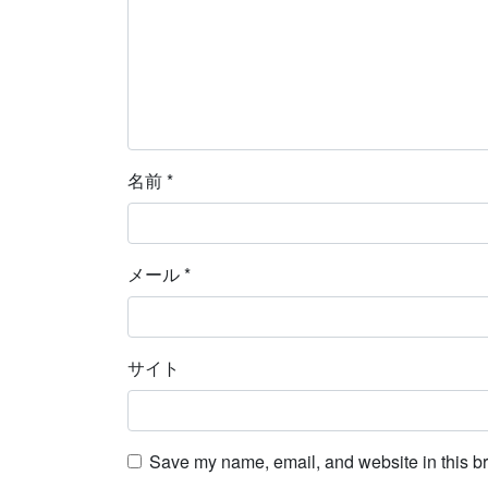
名前
*
メール
*
サイト
Save my name, email, and website in this br